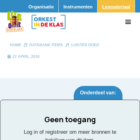
Organisatie
Instrumenten
Lesmateriaal
HOME
DATABANK ITEMS
LUISTER GOED
22 APRIL, 2026
Onderdeel van:
Geen toegang
Luister goed
Tags:
Log in of registreer om meer bronnen te