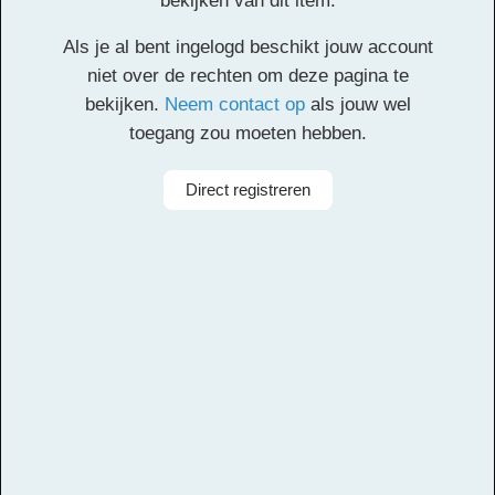
bekijken van dit item.
Klik
hier
voor de partituur en de overige partijen.
Als je al bent ingelogd beschikt jouw account
Facebook
Twitter
Email
Pinterest
LinkedIn
Delen
niet over de rechten om deze pagina te
bekijken.
Neem contact op
als jouw wel
toegang zou moeten hebben.
Alle rechten voorbehouden
Direct registreren
Arrangeur
Dirk Kokx
Aanbieder
Leerorkest
Taal
Nederlands
Bezetting
Symfonieorkest
Instrumenten
Zang