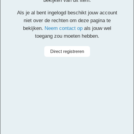
bekijken van dit item.
Als je al bent ingelogd beschikt jouw account
Klik
hier
voor de partituur en de overige partijen.
niet over de rechten om deze pagina te
bekijken.
Neem contact op
als jouw wel
Facebook
Twitter
Email
Pinterest
LinkedIn
Delen
toegang zou moeten hebben.
Alle rechten voorbehouden
Direct registreren
Componist
Silje Alida Austdahl
Arrangeur
Dirk Kokx
Aanbieder
Leerorkest
Taal
Nederlands