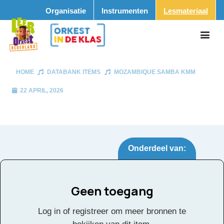
Organisatie
Instrumenten
Lesmateriaal
HOME
DATABANK ITEMS
MOZAMBIQUE SAMBA KMM
22 APRIL, 2026
Onderdeel van:
Geen toegang
Mozambique Samba
Tags:
Log in of registreer om meer bronnen te
KMM