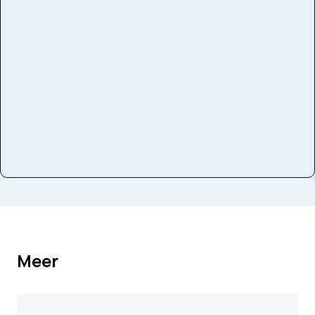
Bezetting
Symfonieorkest
Instrumenten
Slagwerk
Meer