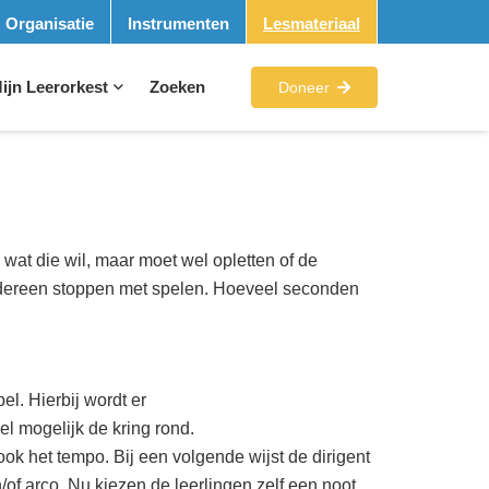
Organisatie
Instrumenten
Lesmateriaal
ijn Leerorkest
Zoeken
Doneer
wat die wil, maar moet wel opletten of de
 iedereen stoppen met spelen. Hoeveel seconden
l. Hierbij wordt er
l mogelijk de kring rond.
 ook het tempo. Bij een volgende wijst de dirigent
/of arco. Nu kiezen de leerlingen zelf een noot