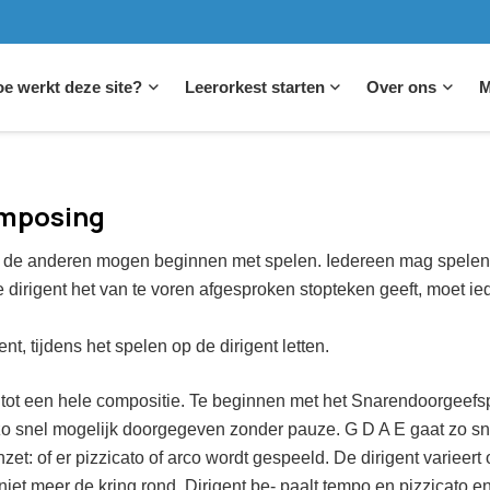
e werkt deze site?
Leerorkest starten
Over ons
M
omposing
eer de anderen mogen beginnen met spelen. Iedereen mag spelen 
de dirigent het van te voren afgesproken stopteken geeft, moet
t, tijdens het spelen op de dirigent letten.
tot een hele compositie. Te beginnen met het Snarendoorgeefspe
zo snel mogelijk doorgegeven zonder pauze. G D A E gaat zo sne
et: of er pizzicato of arco wordt gespeeld. De dirigent varieert
et meer de kring rond. Dirigent be- paalt tempo en pizzicato en