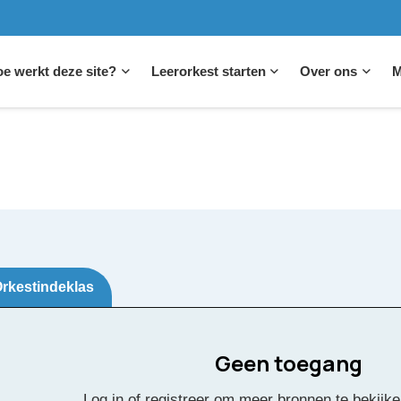
e werkt deze site?
Leerorkest starten
Over ons
M
rkestindeklas
Geen toegang
Log in of registreer om meer bronnen te bekijke