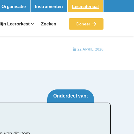
Organisatie
Instrumenten
Lesmateriaal
ijn Leerorkest
Zoeken
Doneer
22 APRIL, 2026
Onderdeel van:
Tags:
n van dit item.