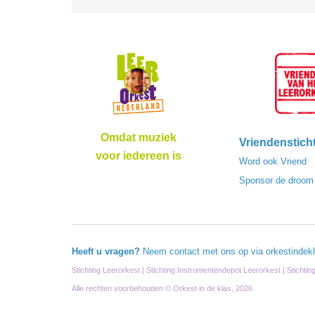
Omdat muziek
Vriendenstich
voor iedereen is
Word ook Vriend
Sponsor de droom
Heeft u vragen?
Neem contact met ons op via
orkestindek
Stichting Leerorkest | Stichting Instrumentendepot Leerorkest | Stichti
Alle rechten voorbehouden © Orkest in de klas, 2026