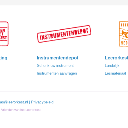
ting
Instrumentendepot
Leerorkes
Schenk uw instrument
Landelijk
Instrumenten aanvragen
Lesmateriaal
las@leerorkest.nl
|
Privacybeleid
ng Vrienden van het Leerorkest