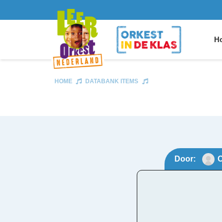
Ho
HOME
DATABANK ITEMS
Door:
O