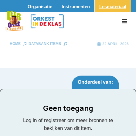
Organisatie
Instrumenten
Lesmateriaal
HOME
DATABANK ITEMS
22 APRIL, 2026
Onderdeel van:
Geen toegang
Tags:
Log in of registreer om meer bronnen te
Facebook
Twitter
Email
Pinterest
LinkedIn
Delen
bekijken van dit item.