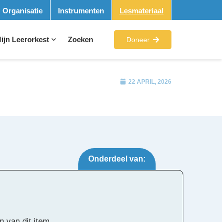
Organisatie
Instrumenten
Lesmateriaal
ijn Leerorkest
Zoeken
Doneer
22 APRIL, 2026
Onderdeel van:
Tags:
n van dit item.