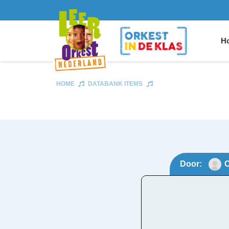
Ho
HOME
DATABANK ITEMS
Door:
O