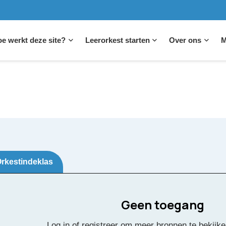
e werkt deze site?
Leerorkest starten
Over ons
M
rkestindeklas
Geen toegang
Log in of registreer om meer bronnen te bekijke