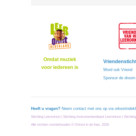
Omdat muziek
Vriendenstich
voor iedereen is
Word ook Vriend
Sponsor de droom
Heeft u vragen?
Neem contact met ons op via
orkestindek
Stichting Leerorkest | Stichting Instrumentendepot Leerorkest | Stichti
Alle rechten voorbehouden © Orkest in de klas, 2026