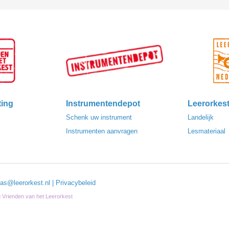
ting
Instrumentendepot
Leerorkes
Schenk uw instrument
Landelijk
Instrumenten aanvragen
Lesmateriaal
las@leerorkest.nl
|
Privacybeleid
ng Vrienden van het Leerorkest