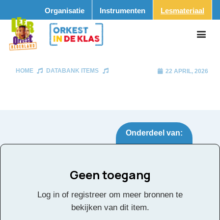
Organisatie
Instrumenten
Lesmateriaal
HOME
DATABANK ITEMS
22 APRIL, 2026
Onderdeel van:
Geen toegang
Tags:
Log in of registreer om meer bronnen te
Facebook
Twitter
Email
Pinterest
LinkedIn
Delen
bekijken van dit item.