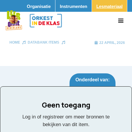
Organisatie
Instrumenten
Lesmateriaal
HOME
DATABANK ITEMS
22 APRIL, 2026
Onderdeel van:
Geen toegang
Tags:
Log in of registreer om meer bronnen te
Facebook
Twitter
Email
Pinterest
LinkedIn
Delen
bekijken van dit item.