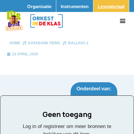
Organisatie
Instrumenten
Lesmateriaal
HOME
DATABANK ITEMS
BALLADS 2
22 APRIL, 2026
Onderdeel van:
Geen toegang
Ballads 2
Tags:
Log in of registreer om meer bronnen te