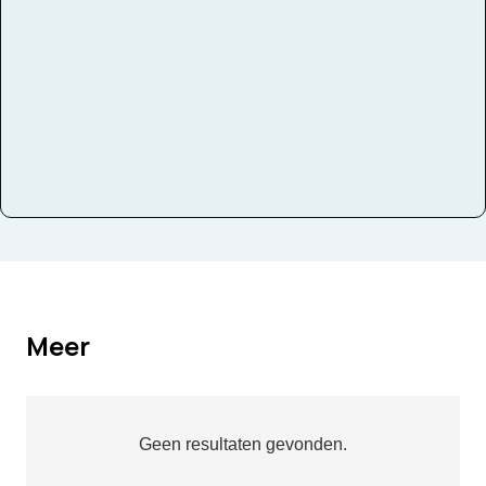
Thema
muziekstijlen, poëzie, muziekinstrumenten
Domeinen
zingen, luisteren, spelen
Meer
Geen resultaten gevonden.