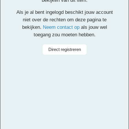
bekijken van dit item.
De leerlingen zingen het lied Mag ik dan bij jou. Ze
Als je al bent ingelogd beschikt jouw account
spelen een begeleiding op boomwhackers, Ook luisteren
niet over de rechten om deze pagina te
ze naar verschillende opnames van dat lied. De
bekijken.
Neem contact op
als jouw wel
leerlingen maken een soundscape bij een gedicht.
toegang zou moeten hebben.
Facebook
Twitter
Email
Pinterest
LinkedIn
Delen
Direct registreren
Alle rechten voorbehouden
Aanbieder
Muziekcentrum Zuidoost
Taal
Nederlands