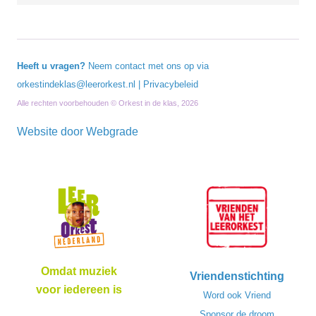
Heeft u vragen?
Neem contact met ons op via
orkestindeklas@leerorkest.nl
|
Privacybeleid
Alle rechten voorbehouden © Orkest in de klas, 2026
Website door
Webgrade
Omdat muziek
Vriendenstichting
voor iedereen is
Word ook Vriend
Sponsor de droom