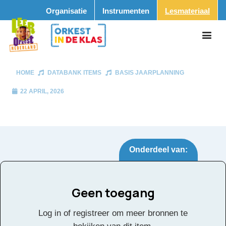
Organisatie
Instrumenten
Lesmateriaal
HOME
DATABANK ITEMS
BASIS JAARPLANNING
22 APRIL, 2026
Onderdeel van:
Geen toegang
Basis jaarplanning
Tags:
Log in of registreer om meer bronnen te