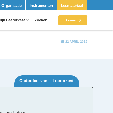
Organisatie
Instrumenten
Lesmateriaal
ijn Leerorkest
Zoeken
Doneer
22 APRIL, 2026
Onderdeel van:
Leerorkest
Tags:
n van dit item.