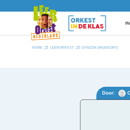
Ho
HOME
LEERORKEST
DANZON (INGEKORT)
Door:
O
Danz