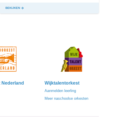
BEKIJKEN
BEKIJ
t Nederland
Wijktalentorkest
Aanmelden leerling
Meer naschoolse orkesten