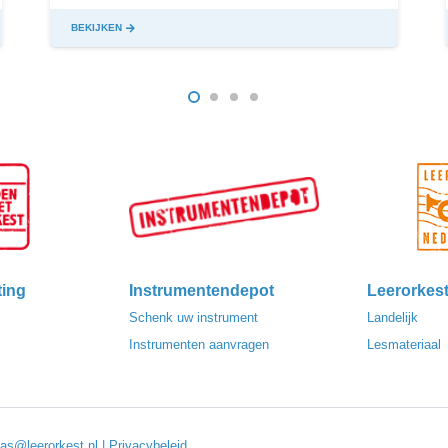
BEKIJKEN
ting
Instrumentendepot
Leerorkes
Schenk uw instrument
Landelijk
Instrumenten aanvragen
Lesmateriaal
las@leerorkest.nl
|
Privacybeleid