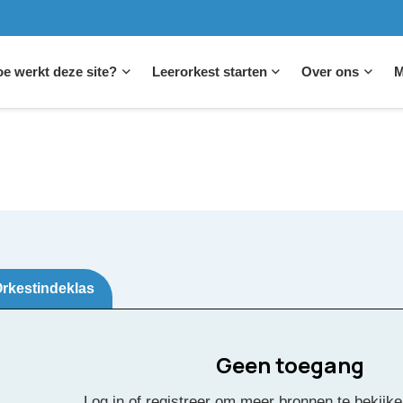
e werkt deze site?
Leerorkest starten
Over ons
M
rkestindeklas
Geen toegang
on (ingekort)
Log in of registreer om meer bronnen te bekijke