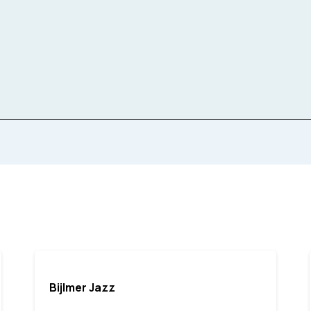
Taal
Spaans
ieorkest
Instrumenten
Bijlmer Jazz