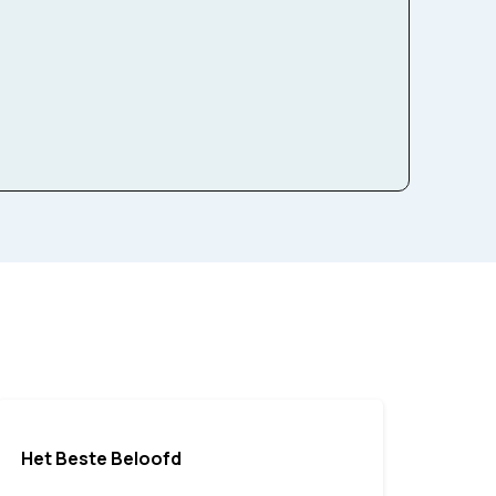
Slagwerk
Het Beste Beloofd
Best