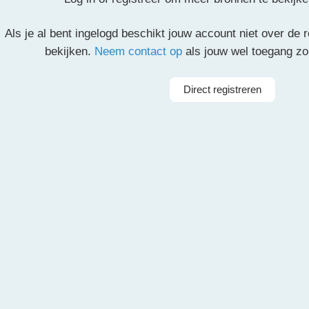
Als je al bent ingelogd beschikt jouw account niet over de
bekijken.
Neem contact op
als jouw wel toegang z
Deze inhoud is alleen toegankelijk voor geregistreerde g
account aanmaken is gratis. Registreer
hier
een account. 
Direct registreren
worden geverifieerd. Controleer het postvak van je opge
klik op de verificatielink.
do Alfonso, Tobias Dammers
rkest