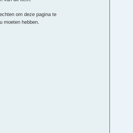
 rechten om deze pagina te
ou moeten hebben.
ebruikers. Een
Je registratie moet
geven e-mailadres en
Alle rechten voorbehouden