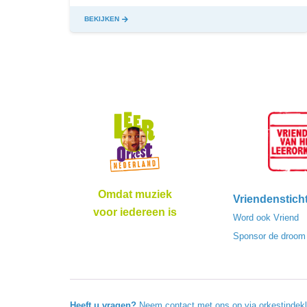
BEKIJKEN
Omdat muziek
Vriendenstich
voor iedereen is
Word ook Vriend
Sponsor de droom
Heeft u vragen?
Neem contact met ons op via
orkestindek