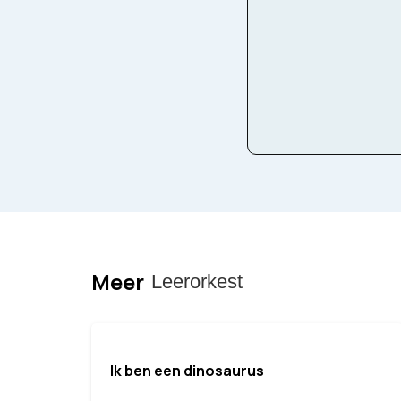
Bezetting
Symfon
Meer
Leerorkest
Ik ben een dinosaurus