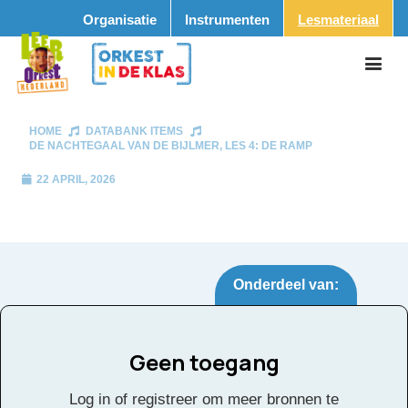
Organisatie
Instrumenten
Lesmateriaal
HOME
DATABANK ITEMS
DE NACHTEGAAL VAN DE BIJLMER, LES 4: DE RAMP
22 APRIL, 2026
Onderdeel van:
Geen toegang
De Nachtegaal van de
Tags:
Log in of registreer om meer bronnen te