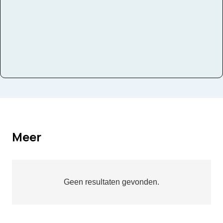
Domeinen
luisteren, tekenen, onderzoeken
Meer
Geen resultaten gevonden.