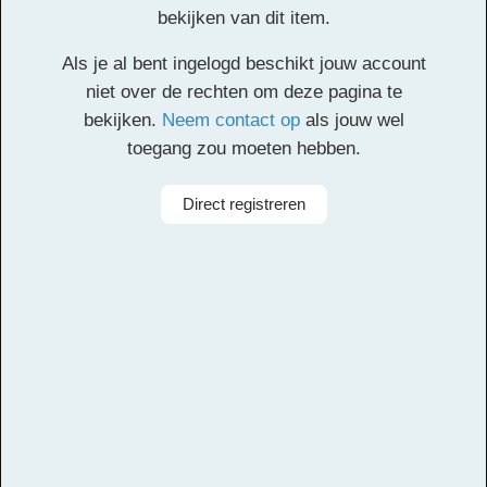
Bijlmer, les 4: De ramp
bekijken van dit item.
Als je al bent ingelogd beschikt jouw account
De leerlingen horen over de Bijlmerramp en maken
niet over de rechten om deze pagina te
kennis met Beethoven
bekijken.
Neem contact op
als jouw wel
toegang zou moeten hebben.
Facebook
Twitter
Email
Pinterest
LinkedIn
Delen
Direct registreren
Alle rechten voorbehouden
Componist
Ludwig van Beethoven
Aanbieder
Muziekcentrum Zuidoost