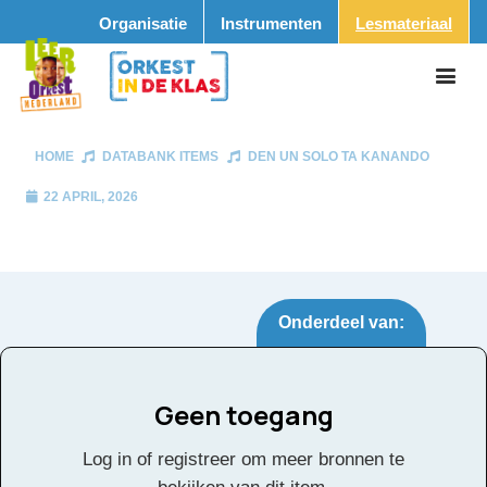
Organisatie
Instrumenten
Lesmateriaal
HOME
DATABANK ITEMS
DEN UN SOLO TA KANANDO
22 APRIL, 2026
Onderdeel van:
Geen toegang
Den un solo ta
Tags:
Log in of registreer om meer bronnen te
kanando