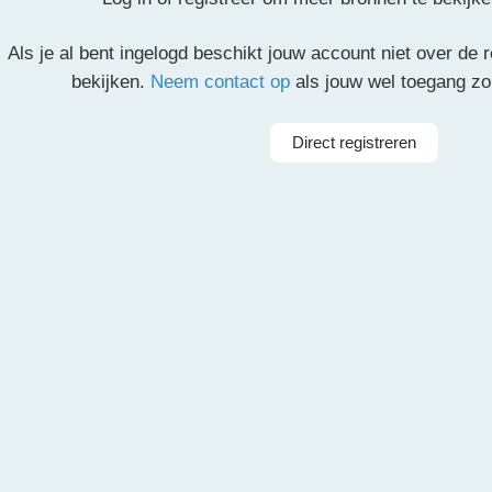
Als je al bent ingelogd beschikt jouw account niet over de
partituur en de overige partijen.
bekijken.
Neem contact op
als jouw wel toegang z
il
Pinterest
LinkedIn
Delen
Direct registreren
Arrangeur
Mic
rkest
Taal
Ga (Ghan
ieorkest
Instrumenten