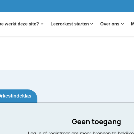
e werkt deze site?
Leerorkest starten
Over ons
M
rkestindeklas
Geen toegang
naa
Log in of registreer om meer bronnen te bekijke