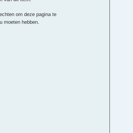
 rechten om deze pagina te
ou moeten hebben.
Alle rechten voorbehouden
hiel van Vliet
a)
Hoorn