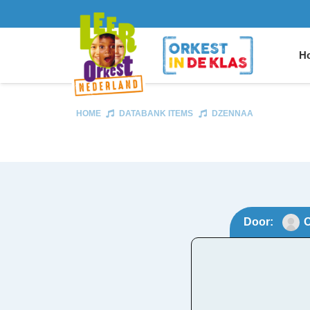
Ho
HOME
DATABANK ITEMS
DZENNAA
Door:
O
Dzen