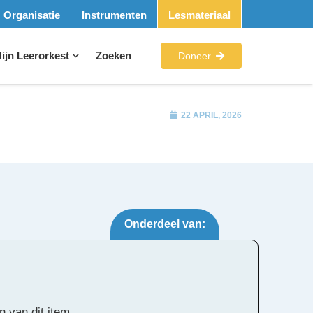
Organisatie
Instrumenten
Lesmateriaal
ijn Leerorkest
Zoeken
Doneer
22 APRIL, 2026
Onderdeel van:
Tags:
n van dit item.