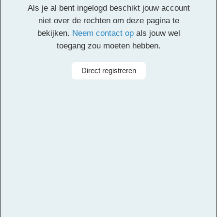
Als je al bent ingelogd beschikt jouw account
Facebook
Twitter
Email
Pinterest
LinkedIn
Delen
niet over de rechten om deze pagina te
bekijken.
Neem contact op
als jouw wel
toegang zou moeten hebben.
Alle rechten voorbehouden
Componist
Jogi Gilles
Direct registreren
Arrangeur
Dirk Kokx
Aanbieder
Leerorkest
Taal
Spaans
Bezetting
Symfonieorkest