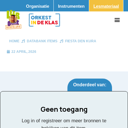
Organisatie
Instrumenten
Lesmateriaal
HOME
DATABANK ITEMS
FIESTA DEN KURA
22 APRIL, 2026
Onderdeel van:
Geen toegang
Fiesta den kura
Tags:
Log in of registreer om meer bronnen te