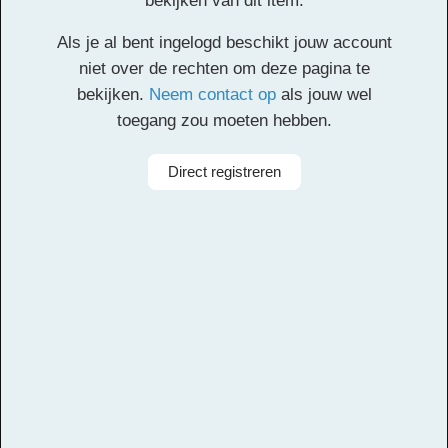
bekijken van dit item.
Klik
hier
voor de partituur en de overige partijen.
Als je al bent ingelogd beschikt jouw account
Facebook
Twitter
Email
Pinterest
LinkedIn
Delen
niet over de rechten om deze pagina te
bekijken.
Neem contact op
als jouw wel
toegang zou moeten hebben.
Alle rechten voorbehouden
Componist
Hubert Booi, Rufo Wever, Juan 'Padu' Lampe
Direct registreren
Arrangeur
Dirk Kokx
Aanbieder
Leerorkest
Taal
Papiaments
Bezetting
Symfonieorkest