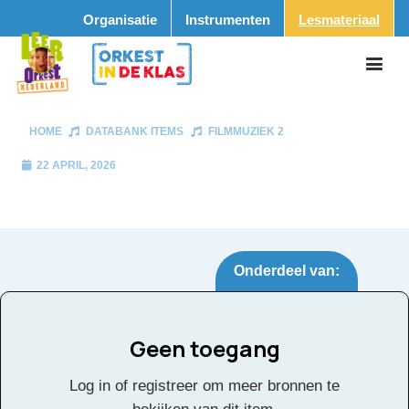
Organisatie
Instrumenten
Lesmateriaal
HOME
DATABANK ITEMS
FILMMUZIEK 2
22 APRIL, 2026
Onderdeel van:
Geen toegang
Filmmuziek 2
Tags:
Log in of registreer om meer bronnen te