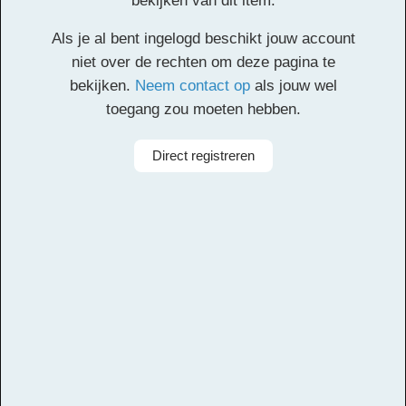
bekijken van dit item.
In deze les zingen en de leerlingen een lied uit de film
Als je al bent ingelogd beschikt jouw account
Coco en uit de film Sing. Zij spelen een begeleiding op
niet over de rechten om deze pagina te
boomwhackers bij Un poco loco. De leerlingen doen
bekijken.
Neem contact op
als jouw wel
onderzoek naar de originele artiest van het lied uit de
toegang zou moeten hebben.
film Sing.
Facebook
Twitter
Email
Pinterest
LinkedIn
Delen
Direct registreren
Alle rechten voorbehouden
Aanbieder
Muziekcentrum Zuidoost
Taal
Engels