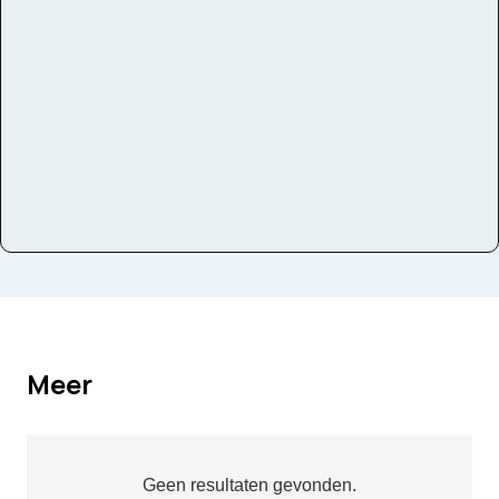
Thema
muziekstijlen
Domeinen
luisteren, zingen, spelen, bewegen
Meer
Geen resultaten gevonden.