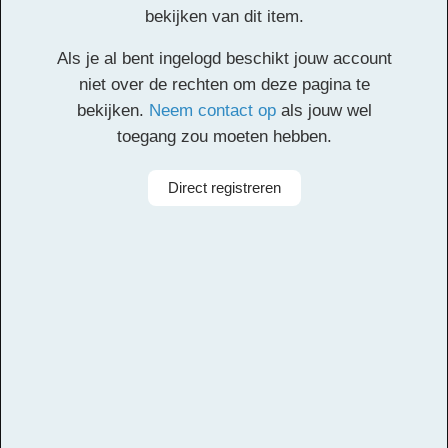
Pedagogisch-
bekijken van dit item.
Didactisch Handelen
Als je al bent ingelogd beschikt jouw account
niet over de rechten om deze pagina te
bekijken.
Neem contact op
als jouw wel
Facebook
Twitter
Email
Pinterest
LinkedIn
Delen
toegang zou moeten hebben.
Direct registreren
Alle rechten voorbehouden
Aanbieder
Leerorkest