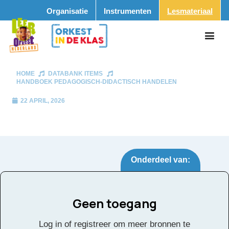
Organisatie
Instrumenten
Lesmateriaal
HOME
DATABANK ITEMS
HANDBOEK PEDAGOGISCH-DIDACTISCH HANDELEN
22 APRIL, 2026
Onderdeel van:
Geen toegang
Handboek
Tags:
Log in of registreer om meer bronnen te