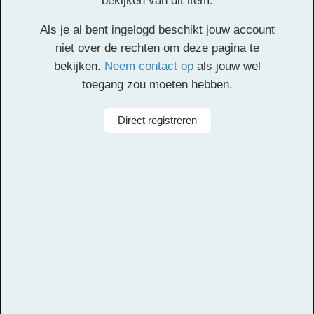
bekijken van dit item.
Deze inhoud is alleen toegankelijk voor
Als je al bent ingelogd beschikt jouw account
geregistreerde gebruikers. Een account aanmaken
niet over de rechten om deze pagina te
is gratis. Registreer
hier
een account. Je registratie
bekijken.
Neem contact op
als jouw wel
moet worden geverifieerd. Controleer het postvak
toegang zou moeten hebben.
van je opgegeven e-mailadres en klik op de
verificatielink.
Direct registreren
Alle rechten voorbehouden
Componist
Orville Breeveld