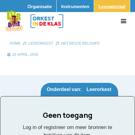
Organisatie
Instrumenten
Lesmateriaal
HOME
LEERORKEST
HET BESTE BELOOFD
22 APRIL, 2026
Onderdeel van:
Leerorkest
Geen toegang
Het Beste Beloofd
Tags:
Log in of registreer om meer bronnen te