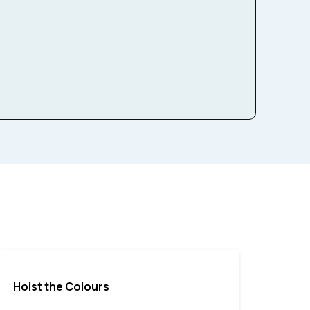
ds
Fagot
Hoist the Colours
Hois