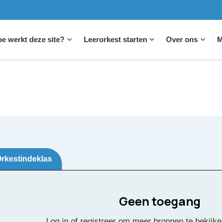
e werkt deze site?
Leerorkest starten
Over ons
M
rkestindeklas
Geen toegang
n een dinosaurus
Log in of registreer om meer bronnen te bekijke