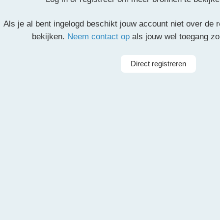
Als je al bent ingelogd beschikt jouw account niet over de
bekijken.
Neem contact op
als jouw wel toegang z
Deze inhoud is alleen toegankelijk voor geregistreerde g
account aanmaken is gratis. Registreer
hier
een account. 
Direct registreren
worden geverifieerd. Controleer het postvak van je opge
klik op de verificatielink.
de Vriend
Arrangeur
Ott
rkest