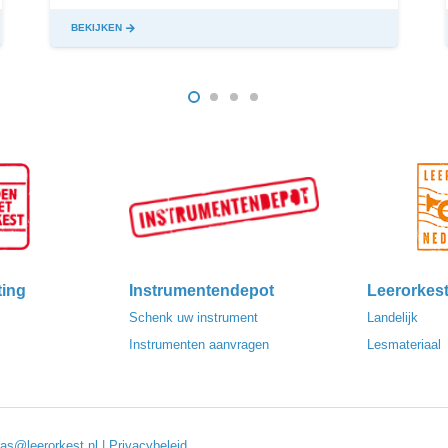
BEKIJKEN
ting
Instrumentendepot
Leerorkes
Schenk uw instrument
Landelijk
Instrumenten aanvragen
Lesmateriaal
las@leerorkest.nl
|
Privacybeleid