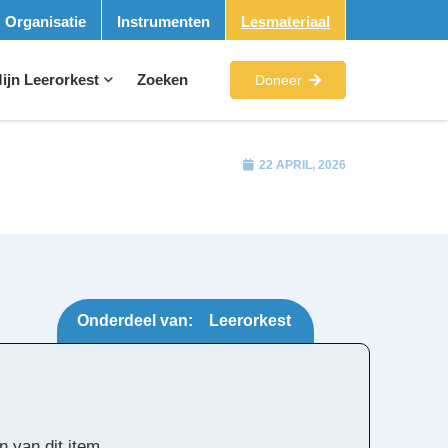
Organisatie
Instrumenten
Lesmateriaal
ijn Leerorkest
Zoeken
Doneer
22 APRIL, 2026
Onderdeel van:
Leerorkest
Tags:
n van dit item.