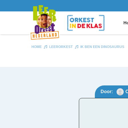
Ho
HOME
LEERORKEST
IK BEN EEN DINOSAURUS
Door:
O
Ik be