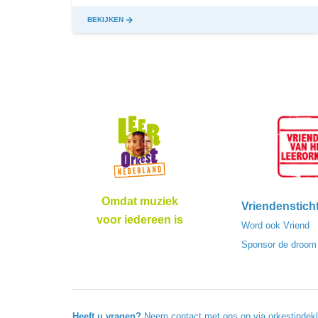
BEKIJKEN
Omdat muziek
Vriendenstich
voor iedereen is
Word ook Vriend
Sponsor de droom
Heeft u vragen?
Neem contact met ons op via
orkestindek