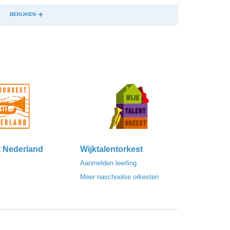
BEKIJKEN
BEKIJ
t Nederland
Wijktalentorkest
Aanmelden leerling
Meer naschoolse orkesten