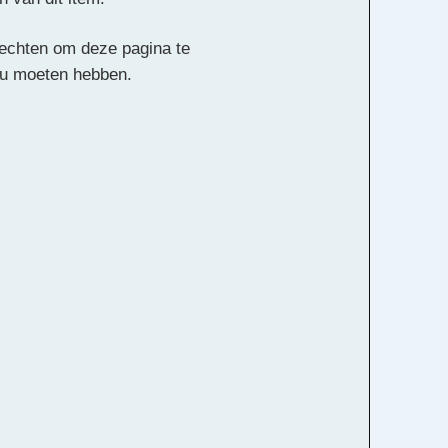
 rechten om deze pagina te
ou moeten hebben.
ebruikers. Een
Je registratie moet
geven e-mailadres en
Alle rechten voorbehouden
o de Jong, Filipa Pereira