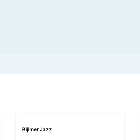
Taal
Nederlan
ieorkest
Instrumenten
Bijlmer Jazz