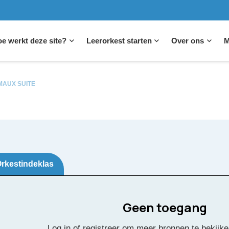
e werkt deze site?
Leerorkest starten
Over ons
M
MAUX SUITE
rkestindeklas
Geen toegang
arnaval des Animaux
Log in of registreer om meer bronnen te bekijke