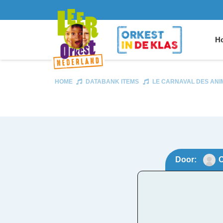
Ho
HOME
DATABANK ITEMS
LE CARNAVAL DES ANI
Door:
O
Le C