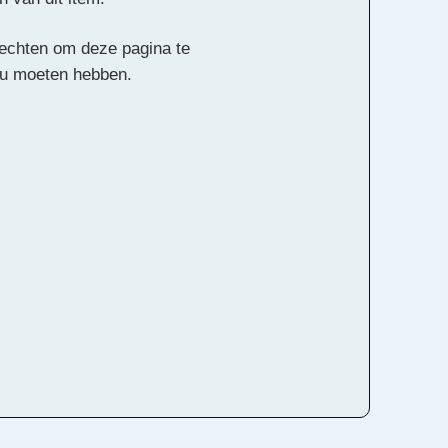
 rechten om deze pagina te
ou moeten hebben.
Alle rechten voorbehouden
hiel van Vliet
Harp, Piano, Slagwerk