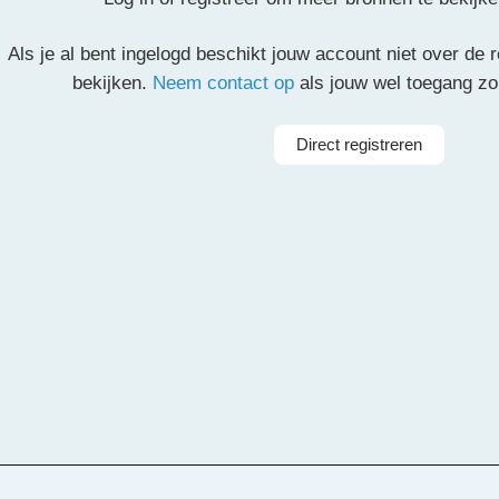
Als je al bent ingelogd beschikt jouw account niet over de
partituur en de overige partijen.
bekijken.
Neem contact op
als jouw wel toegang z
il
Pinterest
LinkedIn
Delen
Direct registreren
le Saint-Saëns
Arrangeur
Mic
rkest
ieorkest
Instrumenten