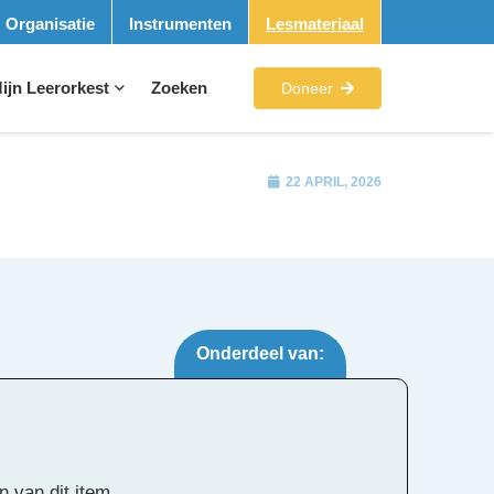
Organisatie
Instrumenten
Lesmateriaal
ijn Leerorkest
Zoeken
Doneer
22 APRIL, 2026
Onderdeel van:
 Suite
Tags:
n van dit item.