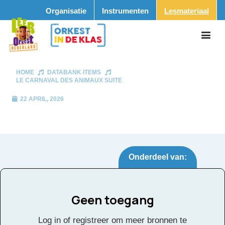
Organisatie
Instrumenten
Lesmateriaal
HOME
DATABANK ITEMS
LE CARNAVAL DES ANIMAUX SUITE
22 APRIL, 2026
Onderdeel van:
Geen toegang
Le Carnaval des
Tags:
Log in of registreer om meer bronnen te