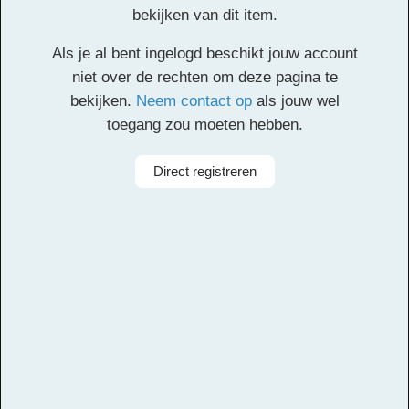
Animaux Suite
bekijken van dit item.
Als je al bent ingelogd beschikt jouw account
Klik
hier
voor de partituur en de overige partijen.
niet over de rechten om deze pagina te
bekijken.
Neem contact op
als jouw wel
Facebook
Twitter
Email
Pinterest
LinkedIn
Delen
toegang zou moeten hebben.
Alle rechten voorbehouden
Direct registreren
Componist
Camille Saint-Saëns
Arrangeur
Michiel van Vliet
Aanbieder
Leerorkest
Bezetting
Symfonieorkest