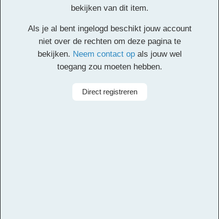
Animaux Suite
bekijken van dit item.
Als je al bent ingelogd beschikt jouw account
Klik
hier
voor de partituur en de overige partijen.
niet over de rechten om deze pagina te
bekijken.
Neem contact op
als jouw wel
Facebook
Twitter
Email
Pinterest
LinkedIn
Delen
toegang zou moeten hebben.
Alle rechten voorbehouden
Direct registreren
Componist
Camille Saint-Saëns
Arrangeur
Michiel van Vliet
Aanbieder
Leerorkest
Bezetting
Symfonieorkest