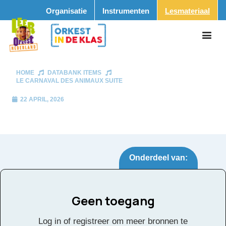
Organisatie
Instrumenten
Lesmateriaal
HOME
DATABANK ITEMS
LE CARNAVAL DES ANIMAUX SUITE
22 APRIL, 2026
Onderdeel van:
Geen toegang
Le Carnaval des
Tags:
Log in of registreer om meer bronnen te