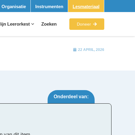
Organisatie
Instrumenten
Lesmateriaal
ijn Leerorkest
Zoeken
Doneer
22 APRIL, 2026
Onderdeel van:
Tags:
n van dit item.