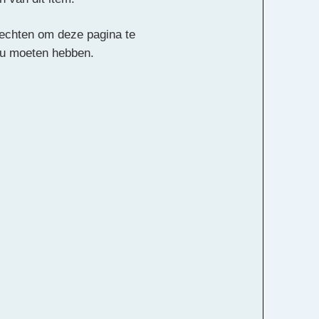
 rechten om deze pagina te
ou moeten hebben.
Alle rechten voorbehouden
k Kokx
nts
Hobo