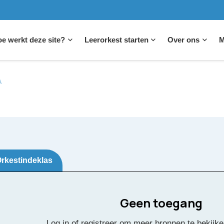
e werkt deze site?
Leerorkest starten
Over ons
M
A
rkestindeklas
Geen toegang
 ta den cushina
Log in of registreer om meer bronnen te bekijke