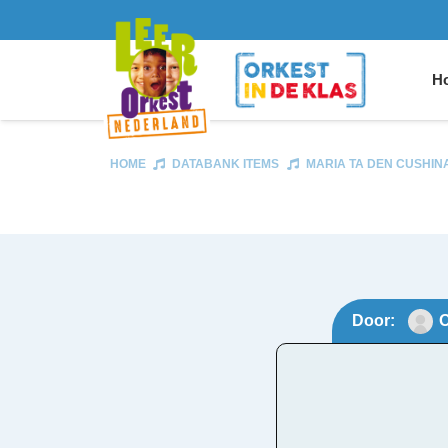
Ho
HOME
DATABANK ITEMS
MARIA TA DEN CUSHIN
Door:
O
Maria