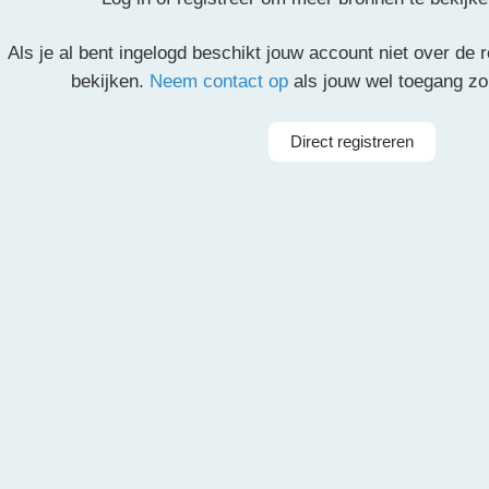
Als je al bent ingelogd beschikt jouw account niet over de
partituur en de overige partijen.
bekijken.
Neem contact op
als jouw wel toegang z
il
Pinterest
LinkedIn
Delen
Direct registreren
Arrangeur
Dir
rkest
Taal
Papiame
ieorkest
Instrumenten