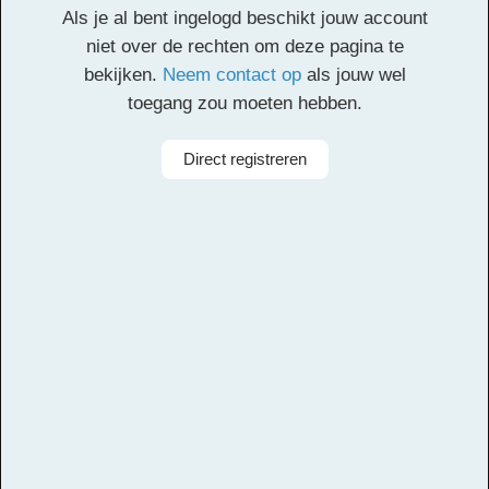
Deze inhoud is alleen toegankelijk voor
Als je al bent ingelogd beschikt jouw account
geregistreerde gebruikers. Een account aanmaken
niet over de rechten om deze pagina te
is gratis. Registreer
hier
een account. Je registratie
bekijken.
Neem contact op
als jouw wel
moet worden geverifieerd. Controleer het postvak
toegang zou moeten hebben.
van je opgegeven e-mailadres en klik op de
verificatielink.
Direct registreren
Alle rechten voorbehouden
Componist
Black Harmony
Arrangeur
Michiel van Vliet