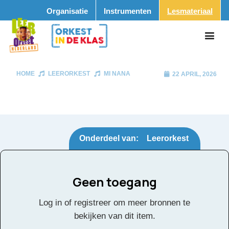
Organisatie
Instrumenten
Lesmateriaal
HOME
LEERORKEST
MI NANA
22 APRIL, 2026
Onderdeel van:
Leerorkest
Geen toegang
Mi Nana
Tags:
Log in of registreer om meer bronnen te
bekijken van dit item.