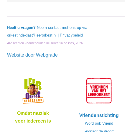
Heeft u vragen?
Neem contact met ons op via
orkestindeklas@leerorkest.nl
|
Privacybeleid
Alle rechten voorbehouden © Orkest in de klas, 2026
Website door
Webgrade
Omdat muziek
Vriendenstichting
voor iedereen is
Word ook Vriend
Sponsor de droom