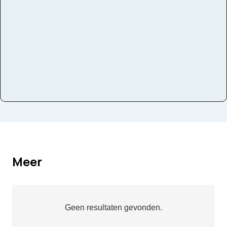
Thema
emoties, de wereld
Domeinen
zingen, bewegen, spelen, luisteren
Meer
Geen resultaten gevonden.