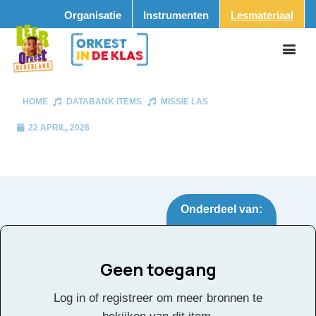
Organisatie
Instrumenten
Lesmateriaal
HOME
DATABANK ITEMS
MISSIE LAS
22 APRIL, 2026
Onderdeel van:
Geen toegang
Missie Las
Tags:
Log in of registreer om meer bronnen te