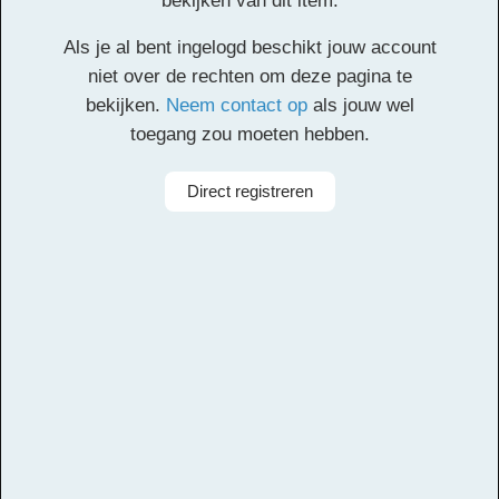
bekijken van dit item.
De leerlingen leren een lied uit Suriname over een
Als je al bent ingelogd beschikt jouw account
meisje dat haar ring kwijt is. Ze doen een kring-
niet over de rechten om deze pagina te
doorgeefspel en nog meer spelletjes en ze leren hoge en
bekijken.
Neem contact op
als jouw wel
lage tonen onderscheiden.
toegang zou moeten hebben.
Facebook
Twitter
Email
Pinterest
LinkedIn
Delen
Direct registreren
Alle rechten voorbehouden
Aanbieder
Muziekcentrum Zuidoost
Taal
Suriname, Engels