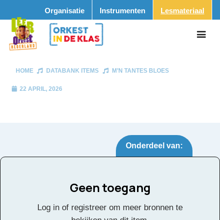
Organisatie
Instrumenten
Lesmateriaal
HOME
DATABANK ITEMS
M’N TANTES BLOES
22 APRIL, 2026
Onderdeel van:
Geen toegang
M’n tantes bloes
Tags:
Log in of registreer om meer bronnen te