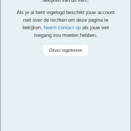
bekijken van dit item.
Klik
hier
voor de partituur en de overige partijen.
Als je al bent ingelogd beschikt jouw account
Facebook
Twitter
Email
Pinterest
LinkedIn
Delen
niet over de rechten om deze pagina te
bekijken.
Neem contact op
als jouw wel
toegang zou moeten hebben.
Alle rechten voorbehouden
Direct registreren
Arrangeur
Otto de Jong, Dirk Kokx
Aanbieder
Leerorkest
Taal
Nederlands
Bezetting
Symfonieorkest
Instrumenten
Slagwerk