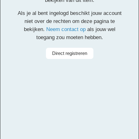
bekijken van dit item.
Klik
hier
voor de partituur en de overige partijen.
Als je al bent ingelogd beschikt jouw account
Facebook
Twitter
Email
Pinterest
LinkedIn
Delen
niet over de rechten om deze pagina te
bekijken.
Neem contact op
als jouw wel
toegang zou moeten hebben.
Alle rechten voorbehouden
Componist
Camiel Meiresonne, Quinten Meiresonne,
Direct registreren
Isaias Azier, Justin Schellekens, Maud Akkermans, Niels
de Maa, Olivier Lucas, Timo Prins, William Knox
Arrangeur
Ivo Kouwenhoven, Michiel van Vliet
Aanbieder
Leerorkest
Taal
Engels, Nederlands