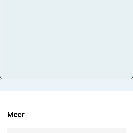
Bezetting
Symfonieorkest
Instrumenten
Fagot
Meer