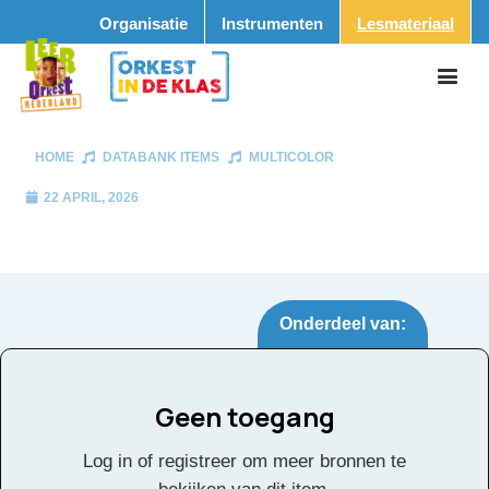
Organisatie
Instrumenten
Lesmateriaal
HOME
DATABANK ITEMS
MULTICOLOR
22 APRIL, 2026
Onderdeel van:
Geen toegang
Multicolor
Tags:
Log in of registreer om meer bronnen te