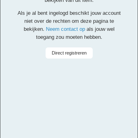
bekijken van dit item.
Als je al bent ingelogd beschikt jouw account
niet over de rechten om deze pagina te
Deze inhoud is alleen toegankelijk voor
bekijken.
Neem contact op
als jouw wel
geregistreerde gebruikers. Een account aanmaken
toegang zou moeten hebben.
is gratis. Registreer
hier
een account. Je registratie
moet worden geverifieerd. Controleer het postvak
Direct registreren
van je opgegeven e-mailadres en klik op de
verificatielink.
Alle rechten voorbehouden
Componist
Assy Rahbany, Mansour Rahbany