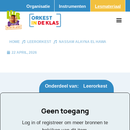
Organisatie
Instrumenten
Lesmateriaal
HOME
LEERORKEST
NASSAM ALAYNA EL HAWA
22 APRIL, 2026
Onderdeel van:
Leerorkest
Geen toegang
Nassam Alayna El
Tags:
Log in of registreer om meer bronnen te
Hawa