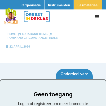
Organisatie
Instrumenten
Lesmateriaal
HOME
DATABANK ITEMS
POMP AND CIRCUMSTANCE FINALE
22 APRIL, 2026
Onderdeel van:
Geen toegang
Pomp and
Tags:
Log in of registreer om meer bronnen te