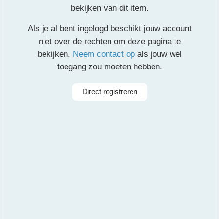
Circumstance Finale
bekijken van dit item.
Als je al bent ingelogd beschikt jouw account
Klik
hier
voor de partituur en de overige partijen.
niet over de rechten om deze pagina te
bekijken.
Neem contact op
als jouw wel
Facebook
Twitter
Email
Pinterest
LinkedIn
Delen
toegang zou moeten hebben.
Alle rechten voorbehouden
Direct registreren
Componist
Edward Elgar
Arrangeur
Michiel van Vliet
Aanbieder
Leerorkest
Bezetting
Symfonieorkest