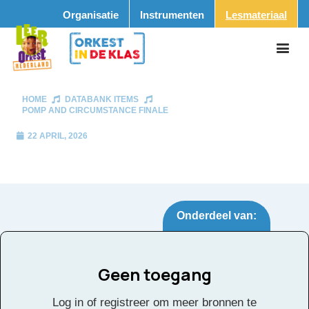
Organisatie
Instrumenten
Lesmateriaal
HOME
DATABANK ITEMS
POMP AND CIRCUMSTANCE FINALE
22 APRIL, 2026
Onderdeel van:
Geen toegang
Pomp and
Tags:
Log in of registreer om meer bronnen te