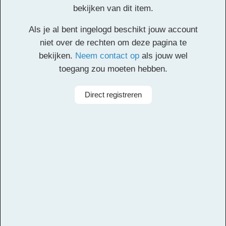
Circumstance Finale
bekijken van dit item.
Als je al bent ingelogd beschikt jouw account
Klik
hier
voor de partituur en de overige partijen.
niet over de rechten om deze pagina te
bekijken.
Neem contact op
als jouw wel
Facebook
Twitter
Email
Pinterest
LinkedIn
Delen
toegang zou moeten hebben.
Alle rechten voorbehouden
Direct registreren
Componist
Edward Elgar
Arrangeur
Michiel van Vliet
Aanbieder
Leerorkest
Bezetting
Symfonieorkest