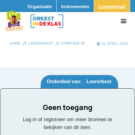
Organisatie
Instrumenten
Lesmateriaal
HOME
LEERORKEST
SYMFONIE 40
22 APRIL, 2026
Onderdeel van:
Leerorkest
Geen toegang
Symfonie 40
Tags:
Log in of registreer om meer bronnen te
bekijken van dit item.