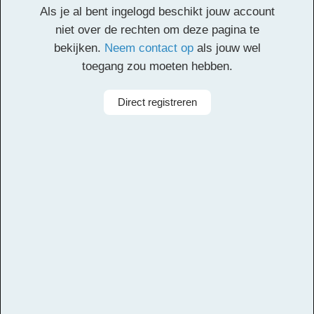
Deze inhoud is alleen toegankelijk voor
Als je al bent ingelogd beschikt jouw account
geregistreerde gebruikers. Een account aanmaken
niet over de rechten om deze pagina te
is gratis. Registreer
hier
een account. Je registratie
bekijken.
Neem contact op
als jouw wel
moet worden geverifieerd. Controleer het postvak
toegang zou moeten hebben.
van je opgegeven e-mailadres en klik op de
verificatielink.
Direct registreren
Alle rechten voorbehouden
Componist
Wolfgang Amadeus Mozart
Arrangeur
Michiel van Vliet