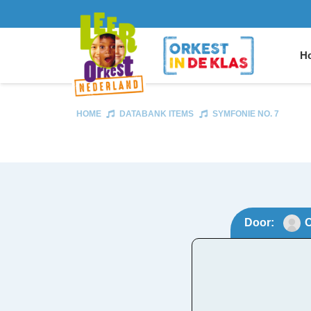
Ho
HOME
DATABANK ITEMS
SYMFONIE NO. 7
Door:
O
Symf