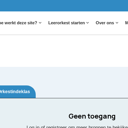
e werkt deze site?
Leerorkest starten
Over ons
M
rkestindeklas
Geen toegang
onie No. 7
Log in of registreer om meer bronnen te bekijke