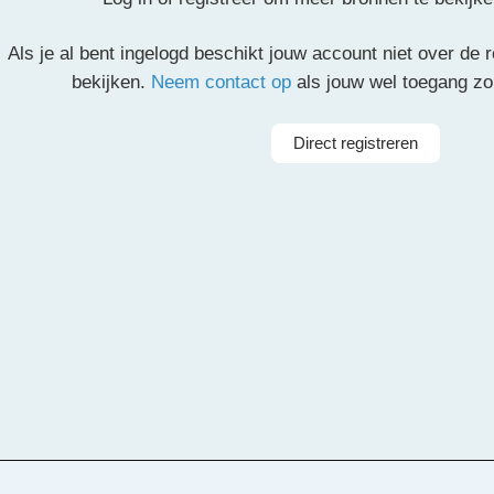
Als je al bent ingelogd beschikt jouw account niet over de
partituur en de overige partijen.
bekijken.
Neem contact op
als jouw wel toegang z
il
Pinterest
LinkedIn
Delen
Direct registreren
g van Beethoven
Arrangeur
Mic
rkest
ieorkest
Instrumenten