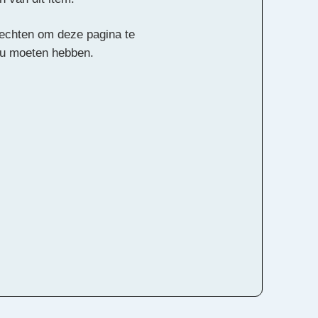
 rechten om deze pagina te
ou moeten hebben.
Alle rechten voorbehouden
hiel van Vliet
Harp