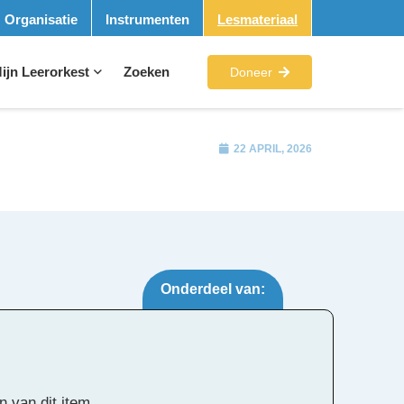
Organisatie
Instrumenten
Lesmateriaal
ijn Leerorkest
Zoeken
Doneer
22 APRIL, 2026
Onderdeel van:
Tags:
n van dit item.