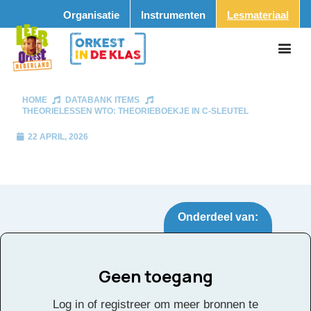
Organisatie
Instrumenten
Lesmateriaal
HOME
DATABANK ITEMS
THEORIELESSEN WTO: THEORIEBOEKJE IN C-SLEUTEL
22 APRIL, 2026
Onderdeel van:
Geen toegang
Theorielessen WTO:
Tags:
Log in of registreer om meer bronnen te