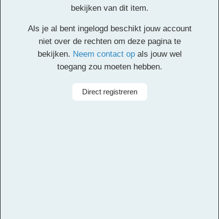
Theorieboekje in c-
bekijken van dit item.
sleutel
Als je al bent ingelogd beschikt jouw account
niet over de rechten om deze pagina te
bekijken.
Neem contact op
als jouw wel
Facebook
Twitter
Email
Pinterest
LinkedIn
Delen
toegang zou moeten hebben.
Direct registreren
Alle rechten voorbehouden
Aanbieder
Leerorkest