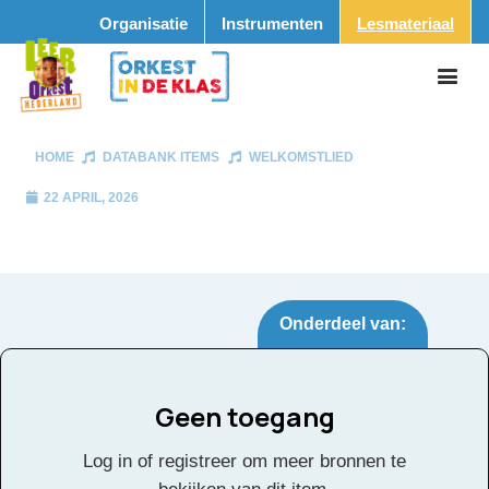
Organisatie
Instrumenten
Lesmateriaal
HOME
DATABANK ITEMS
WELKOMSTLIED
22 APRIL, 2026
Onderdeel van:
Geen toegang
Welkomstlied
Tags:
Log in of registreer om meer bronnen te