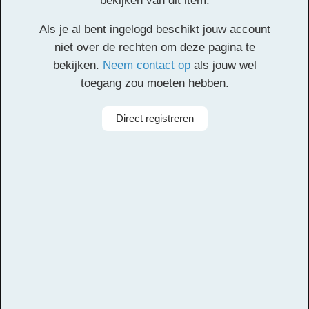
bekijken van dit item.
Klik
hier
voor de partituur en de overige partijen.
Als je al bent ingelogd beschikt jouw account
Facebook
Twitter
Email
Pinterest
LinkedIn
Delen
niet over de rechten om deze pagina te
bekijken.
Neem contact op
als jouw wel
toegang zou moeten hebben.
Alle rechten voorbehouden
Componist
Otto de Jong
Direct registreren
Aanbieder
Leerorkest
Taal
Nederlands
Bezetting
Symfonieorkest
Instrumenten
Cello