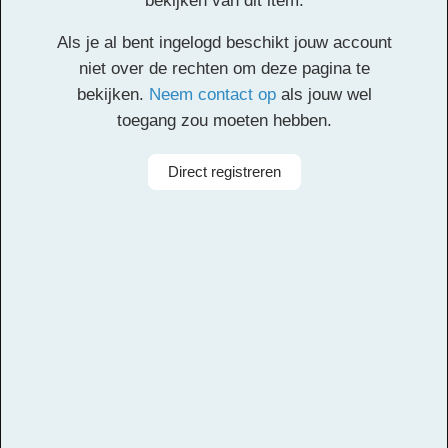
bekijken van dit item.
Klik
hier
voor de partituur en de overige partijen.
Als je al bent ingelogd beschikt jouw account
Facebook
Twitter
Email
Pinterest
LinkedIn
Delen
niet over de rechten om deze pagina te
bekijken.
Neem contact op
als jouw wel
toegang zou moeten hebben.
Alle rechten voorbehouden
Componist
Otto de Jong
Direct registreren
Aanbieder
Leerorkest
Taal
Nederlands
Bezetting
Symfonieorkest
Instrumenten
Trombone