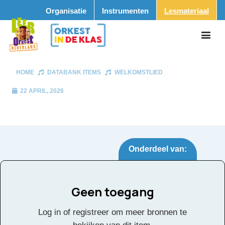
Organisatie
Instrumenten
Lesmateriaal
HOME
DATABANK ITEMS
WELKOMSTLIED
22 APRIL, 2026
Onderdeel van:
Geen toegang
Welkomstlied
Tags:
Log in of registreer om meer bronnen te