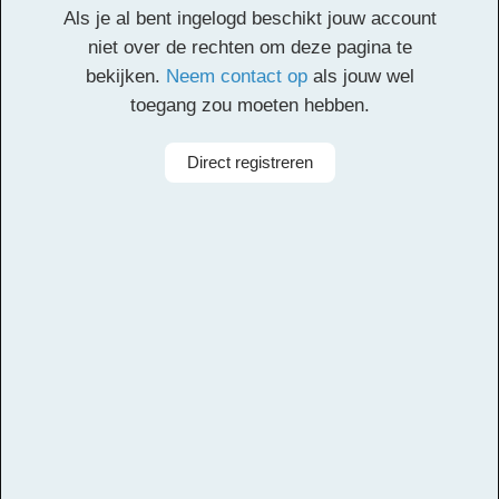
Als je al bent ingelogd beschikt jouw account
Facebook
Twitter
Email
Pinterest
LinkedIn
Delen
niet over de rechten om deze pagina te
bekijken.
Neem contact op
als jouw wel
toegang zou moeten hebben.
Alle rechten voorbehouden
Componist
Ivo Kouwenhoven
Direct registreren
Aanbieder
Leerorkest
Taal
Nederlands
Bezetting
Symfonieorkest
Instrumenten
Fluit, Hobo, Viool