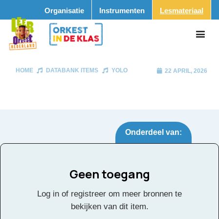
Organisatie
Instrumenten
Lesmateriaal
HOME
DATABANK ITEMS
YOLO
22 APRIL, 2026
Onderdeel van:
Geen toegang
YOLO
Tags:
Log in of registreer om meer bronnen te
bekijken van dit item.
Klik
hier
voor de partituur en de overige partijen.