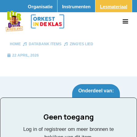
Organisatie
Instrumenten
Lesmateriaal
HOME
DATABANK ITEMS
ZING’ES LIED
22 APRIL, 2026
Onderdeel van:
Geen toegang
Zing’es lied
Tags:
Log in of registreer om meer bronnen te