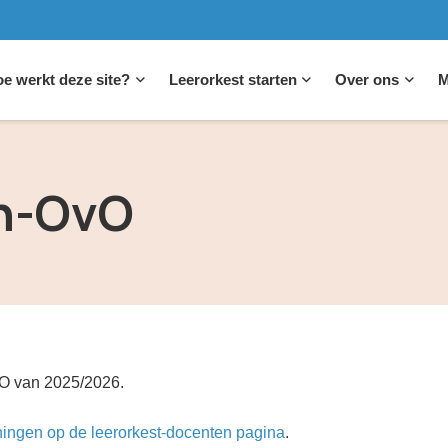
e werkt deze site?
Leerorkest starten
Over ons
M
en-OvO
vO van 2025/2026.
nningen op de leerorkest-docenten pagina
.