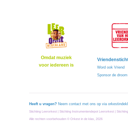
Omdat muziek
Vriendenstich
voor iedereen is
Word ook Vriend
Sponsor de droom
Heeft u vragen?
Neem contact met ons op via
orkestindek
Stichting Leerorkest | Stichting Instrumentendepot Leerorkest | Stichti
Alle rechten voorbehouden © Orkest in de klas, 2026