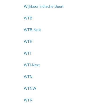
Wijkkoor Indische Buurt
WTB
WTB-Next
WTE
WTI
WTI-Next
WTN
WTNW
WTR