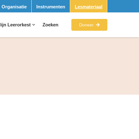
Organisatie
Instrumenten
Lesmateriaal
ijn Leerorkest
Zoeken
Doneer