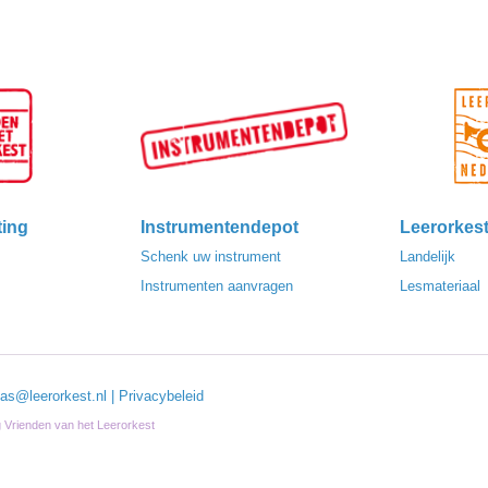
ting
Instrumentendepot
Leerorkes
Schenk uw instrument
Landelijk
Instrumenten aanvragen
Lesmateriaal
las@leerorkest.nl
|
Privacybeleid
ng Vrienden van het Leerorkest