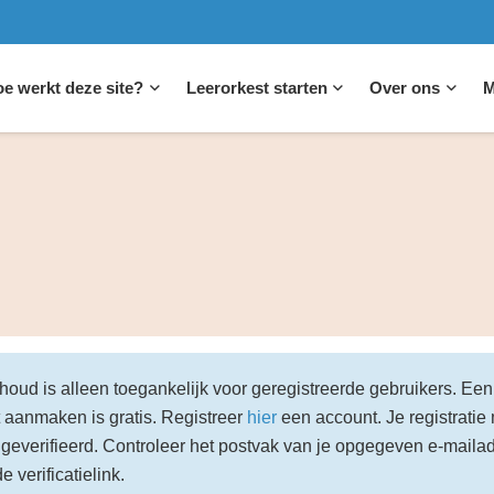
e werkt deze site?
Leerorkest starten
Over ons
M
houd is alleen toegankelijk voor geregistreerde gebruikers. Een
 aanmaken is gratis. Registreer
hier
een account. Je registratie
geverifieerd. Controleer het postvak van je opgegeven e-maila
de verificatielink.