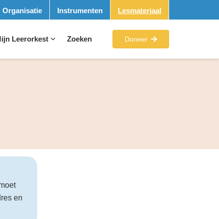
Organisatie
Instrumenten
Lesmateriaal
ijn Leerorkest
Zoeken
Doneer
 moet
dres en