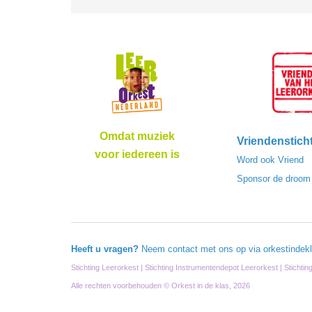
Omdat muziek
Vriendenstich
voor iedereen is
Word ook Vriend
Sponsor de droom
Heeft u vragen?
Neem contact met ons op via
orkestindek
Stichting Leerorkest | Stichting Instrumentendepot Leerorkest | Stichti
Alle rechten voorbehouden © Orkest in de klas, 2026