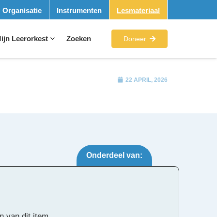
Organisatie
Instrumenten
Lesmateriaal
ijn Leerorkest
Zoeken
Doneer
22 APRIL, 2026
Onderdeel van:
Tags:
n van dit item.