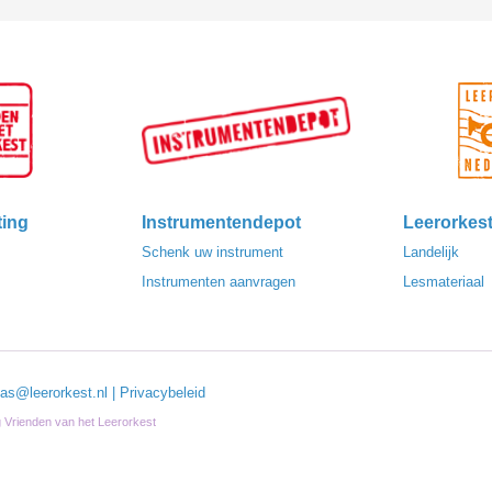
ting
Instrumentendepot
Leerorkes
Schenk uw instrument
Landelijk
Instrumenten aanvragen
Lesmateriaal
las@leerorkest.nl
|
Privacybeleid
ng Vrienden van het Leerorkest