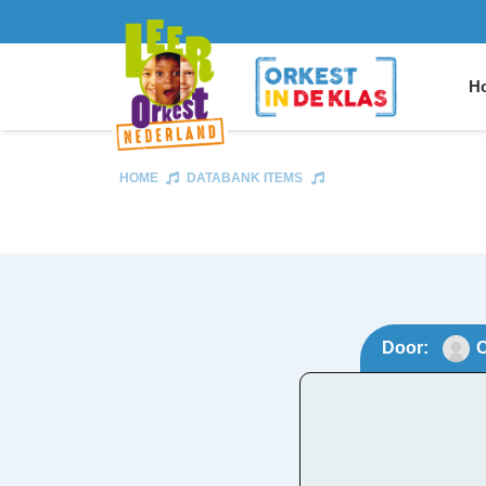
Ho
HOME
DATABANK ITEMS
Door:
O