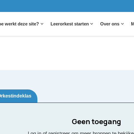
e werkt deze site?
Leerorkest starten
Over ons
M
rkestindeklas
Geen toegang
Log in of registreer om meer bronnen te bekijke