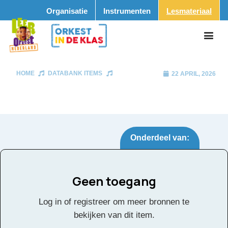
Organisatie
Instrumenten
Lesmateriaal
HOME
DATABANK ITEMS
22 APRIL, 2026
Onderdeel van:
Geen toegang
Tags:
Log in of registreer om meer bronnen te
Facebook
Twitter
Email
Pinterest
LinkedIn
Delen
bekijken van dit item.