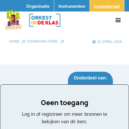
Organisatie
Instrumenten
Lesmateriaal
HOME
DATABANK ITEMS
22 APRIL, 2026
Onderdeel van:
Geen toegang
Tags:
Log in of registreer om meer bronnen te
Facebook
Twitter
Email
Pinterest
LinkedIn
Delen
bekijken van dit item.