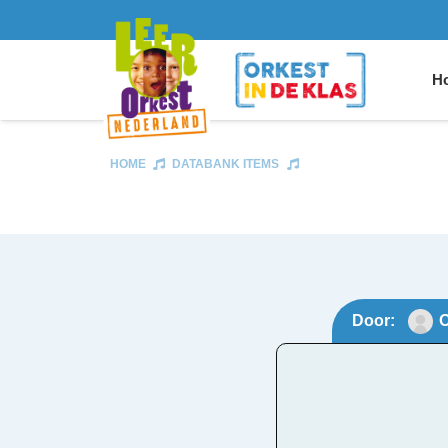
Ho
HOME
DATABANK ITEMS
Door:
O