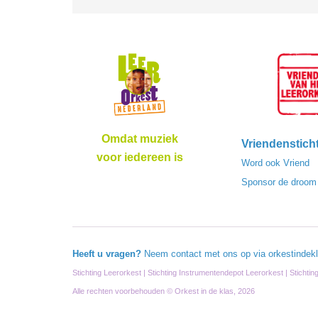
Omdat muziek
Vriendenstich
voor iedereen is
Word ook Vriend
Sponsor de droom
Heeft u vragen?
Neem contact met ons op via
orkestindek
Stichting Leerorkest | Stichting Instrumentendepot Leerorkest | Stichti
Alle rechten voorbehouden © Orkest in de klas, 2026