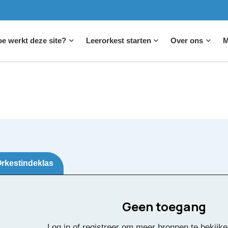
e werkt deze site?
Leerorkest starten
Over ons
M
rkestindeklas
Geen toegang
Log in of registreer om meer bronnen te bekijke