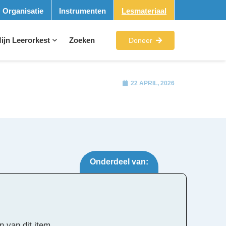
Organisatie
Instrumenten
Lesmateriaal
ijn Leerorkest
Zoeken
Doneer
22 APRIL, 2026
Onderdeel van:
Tags:
n van dit item.