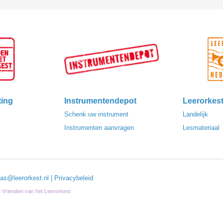
ting
Instrumentendepot
Leerorkes
Schenk uw instrument
Landelijk
Instrumenten aanvragen
Lesmateriaal
las@leerorkest.nl
|
Privacybeleid
ng Vrienden van het Leerorkest