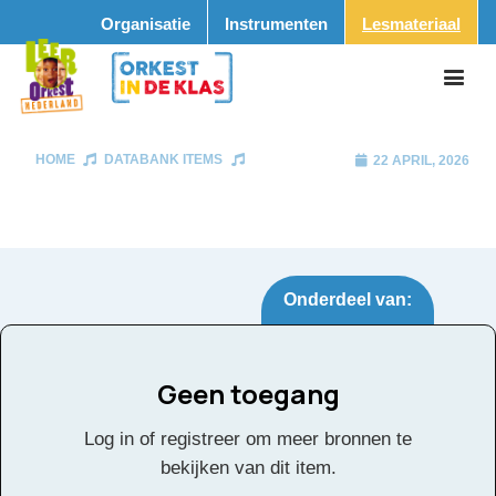
Organisatie
Instrumenten
Lesmateriaal
HOME
DATABANK ITEMS
22 APRIL, 2026
Onderdeel van:
Geen toegang
Tags:
Log in of registreer om meer bronnen te
Facebook
Twitter
Email
Pinterest
LinkedIn
Delen
bekijken van dit item.