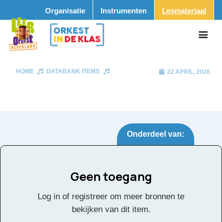
Organisatie
Instrumenten
Lesmateriaal
HOME
DATABANK ITEMS
22 APRIL, 2026
Onderdeel van:
Geen toegang
Tags:
Log in of registreer om meer bronnen te
Facebook
Twitter
Email
Pinterest
LinkedIn
Delen
bekijken van dit item.