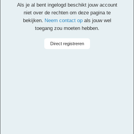
Als je al bent ingelogd beschikt jouw account
Facebook
Twitter
Email
Pinterest
LinkedIn
Delen
niet over de rechten om deze pagina te
bekijken.
Neem contact op
als jouw wel
toegang zou moeten hebben.
Alle rechten voorbehouden
Direct registreren
Arrangeur
Dirk Kokx
Aanbieder
Leerorkest
Taal
Nederlands
Bezetting
Symfonieorkest
Instrumenten
Slagwerk