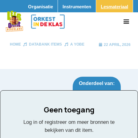
Organisatie
Instrumenten
Lesmateriaal
HOME
DATABANK ITEMS
A YOBE
22 APRIL, 2026
Onderdeel van:
Geen toegang
A yobe
Tags:
Log in of registreer om meer bronnen te
bekijken van dit item.
Klik
hier
voor de partituur en de overige partijen.