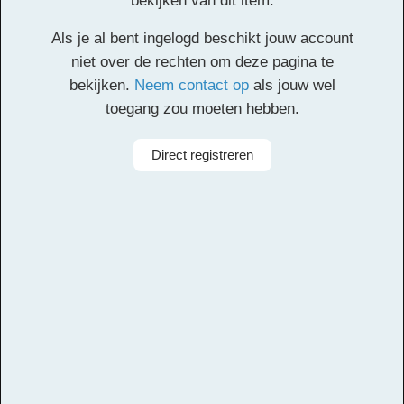
bekijken van dit item.
In deze les zingen en spelen de leerlingen een lied uit
Als je al bent ingelogd beschikt jouw account
de Molukken. In de verdiepingsactiviteiten luisteren ze
niet over de rechten om deze pagina te
naar een tweede lied uit de Molukken, spelen fruit-ritmes
bekijken.
Neem contact op
als jouw wel
en zingen vol verlangen en melancholie.
toegang zou moeten hebben.
Bij deze les horen de volgende Youtube-links:
Manise manise
Direct registreren
Facebook
Twitter
Email
Pinterest
LinkedIn
Delen
Alle rechten voorbehouden
Aanbieder
Muziekcentrum Zuidoost
Taal
Indonesisch