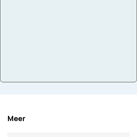
Thema
de wereld, emoties
Domeinen
zingen, spelen, bewegen
Meer