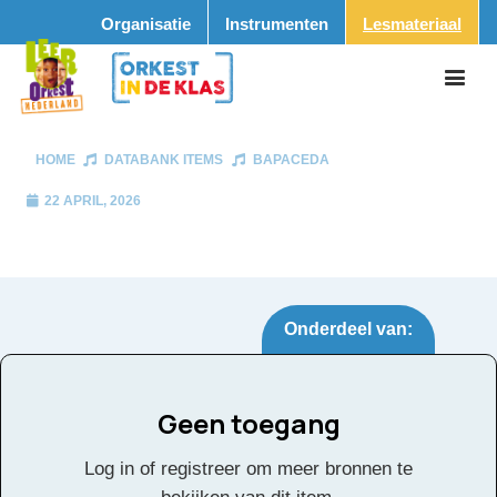
Organisatie
Instrumenten
Lesmateriaal
HOME
DATABANK ITEMS
BAPACEDA
22 APRIL, 2026
Onderdeel van:
Geen toegang
Bapaceda
Tags:
Log in of registreer om meer bronnen te