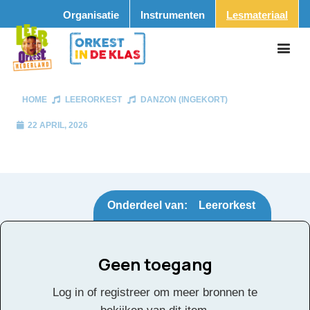
Organisatie
Instrumenten
Lesmateriaal
HOME
LEERORKEST
DANZON (INGEKORT)
22 APRIL, 2026
Onderdeel van:
Leerorkest
Geen toegang
Danzon (ingekort)
Tags:
Log in of registreer om meer bronnen te