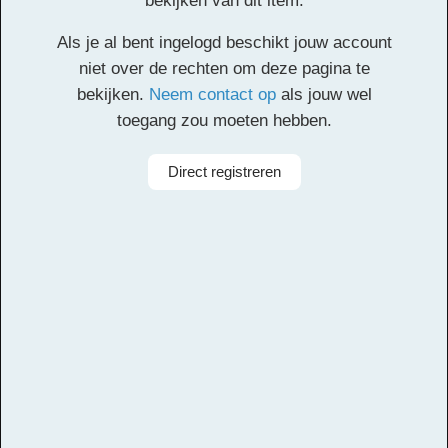
bekijken van dit item.
Deze inhoud is alleen toegankelijk voor
Als je al bent ingelogd beschikt jouw account
geregistreerde gebruikers. Een account aanmaken
niet over de rechten om deze pagina te
is gratis. Registreer
hier
een account. Je registratie
bekijken.
Neem contact op
als jouw wel
moet worden geverifieerd. Controleer het postvak
toegang zou moeten hebben.
van je opgegeven e-mailadres en klik op de
verificatielink.
Direct registreren
Alle rechten voorbehouden
Componist
Eduardo Alfonso, Tobias Dammers