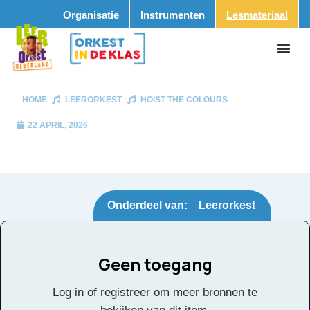
Organisatie
Instrumenten
Lesmateriaal
HOME
LEERORKEST
HOIST THE COLOURS
22 APRIL, 2026
Onderdeel van:
Leerorkest
Geen toegang
Hoist the Colours
Tags:
Log in of registreer om meer bronnen te