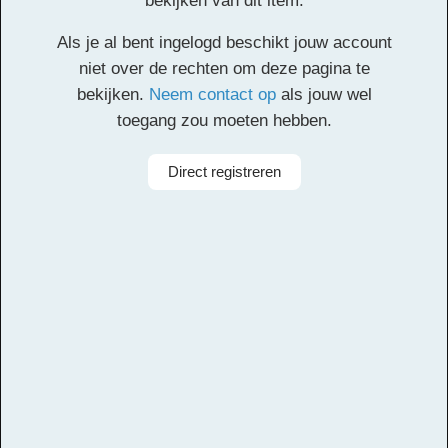
bekijken van dit item.
Deze inhoud is alleen toegankelijk voor
Als je al bent ingelogd beschikt jouw account
geregistreerde gebruikers. Een account aanmaken
niet over de rechten om deze pagina te
is gratis. Registreer
hier
een account. Je registratie
bekijken.
Neem contact op
als jouw wel
moet worden geverifieerd. Controleer het postvak
toegang zou moeten hebben.
van je opgegeven e-mailadres en klik op de
verificatielink.
Direct registreren
Alle rechten voorbehouden
Componist
Ted Elliot, Terry Rossio, Hans Zimmer, Gore
Verbinski